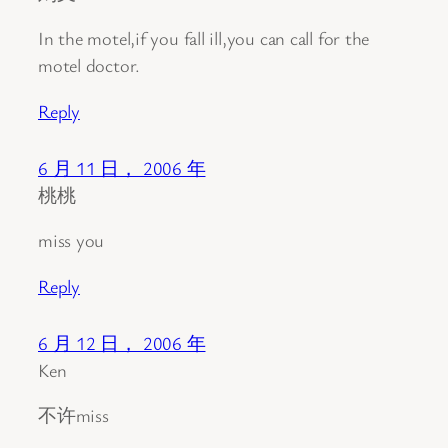
In the motel,if you fall ill,you can call for the
motel doctor.
Reply
6 月 11 日， 2006 年
桃桃
miss you
Reply
6 月 12 日， 2006 年
Ken
不许miss