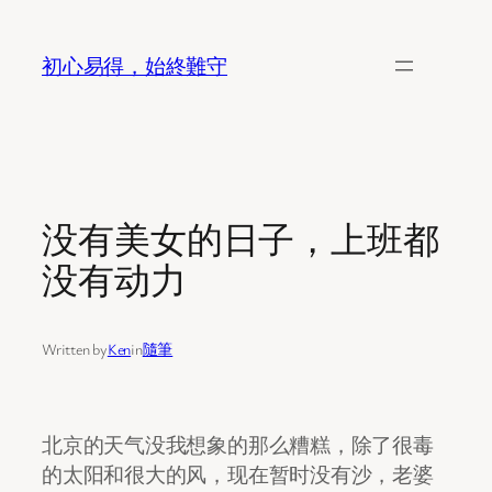
Skip
to
初心易得，始終難守
content
没有美女的日子，上班都
没有动力
Written by
Ken
in
隨筆
北京的天气没我想象的那么糟糕，除了很毒
的太阳和很大的风，现在暂时没有沙，老婆