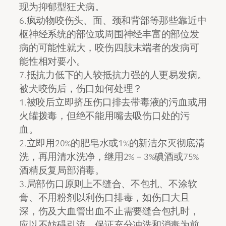
现为抑郁型狂犬病。
6.疯动物咬伤头、面、颈和背部等那些靠近中
枢神经系统的部位或周围神经丰富的部位发
病的可能性就大，咬伤四肢末端者的发病可
能性相对要小。
7.抵抗力低下的人较抵抗力强的人更易发病。
被犬咬伤后，伤口如何处理？
1.被咬后立即挤压伤口排去带毒液的污血或用
火罐拨毒，但绝不能用嘴去吸伤口处的污
血。
2.立即用20%的肥皂水或1%的新洁尔灭彻底清
洗，再用清水洗净，继用2%－3%碘酒或75%
酒精反复局部消毒。
3.局部伤口原则上不缝合、不包扎、不涂软
膏、不用粉剂以利伤口排毒，如伤口大且
深，伤及大血管出血不止需要缝合包扎时，
应以不妨碍引流，保证充分冲洗和消毒为前