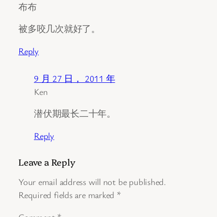
布布
被多咬几次就好了。
Reply
9 月 27 日， 2011 年
Ken
潜伏期最长二十年。
Reply
Leave a Reply
Your email address will not be published.
Required fields are marked
*
Comment
*