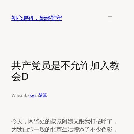
Skip
to
初心易得，始終難守
content
共产党员是不允许加入教
会D
Written by
Ken
in
隨筆
今天，网监处的叔叔阿姨又跟我打招呼了，
为我白纸一般的北京生活增添了不少色彩，