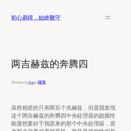
Skip
to
初心易得，始終難守
content
两吉赫兹的奔腾四
Written by
Ken
in
隨筆
虽然相差的只有两百个兆赫兹，但是我发现
这个两吉赫兹的奔腾四中央处理器的超频性
能显然要好于我原来的那个中央处理器，原