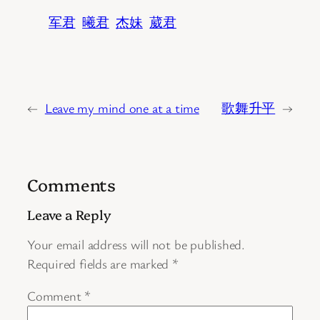
军君
曦君
杰妹
葳君
←
Leave my mind one at a time
歌舞升平
→
Comments
Leave a Reply
Your email address will not be published.
Required fields are marked
*
Comment
*