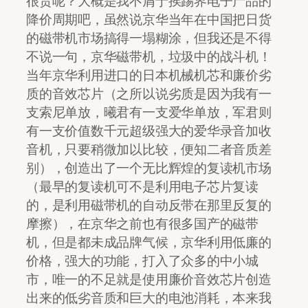
很贵呢？大概是我不屑于挨踢界电子产品的
降价周期吧，虽然说京华当年在中国把日货
的磁带机市场搞得一塌糊涂，但我还是不得
不说一句，京华磁带机，垃圾中的战斗机！
当年京华利用进口的日本机械机芯和廉价劣
质的音效芯片（之所以说劣质是因为我有一
支索尼单放，曦君有一支爱华单放，军君则
有一支价值数千元超级强大的爱华录音加收
音机，只要稍微加以比较，便知二者音质差
别），创造出了一个无比辉煌的复读机市场
（最早的复读机可不是利用电子芯片复读
的，是利用磁带机的自动反带在那里反复的
摩擦），在京华之前也有很多国产的磁带
机，但是都未成品牌气候，京华利用低廉的
价格，强大的功能，打入了众多的中小城
市，唯一的不足就是使用廉价音效芯片创造
出来的低劣音质和巨大的电池消耗，本来我