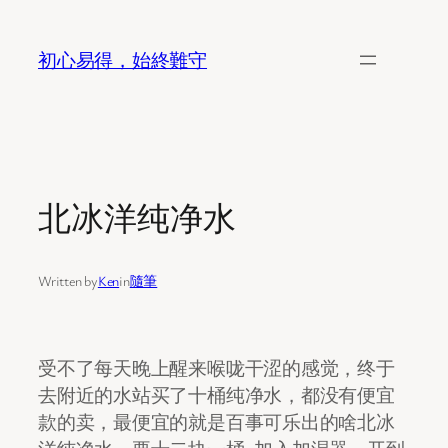
Skip
to
初心易得，始終難守
content
北冰洋纯净水
Written by
Ken
in
隨筆
受不了每天晚上醒来喉咙干涩的感觉，终于
去附近的水站买了十桶纯净水，都没有便宜
款的卖，最便宜的就是百事可乐出的啥北冰