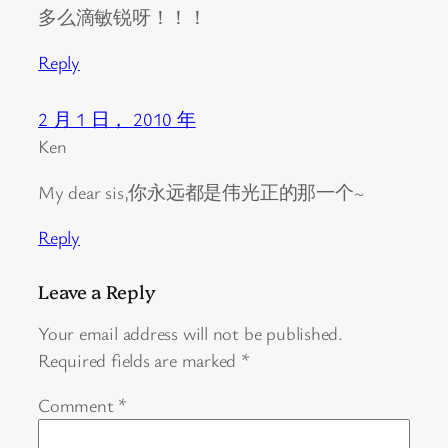
多么滴敏锐呀！！！
Reply
2 月 1 日， 2010 年
Ken
My dear sis,你永远都是伟光正的那一个~
Reply
Leave a Reply
Your email address will not be published.
Required fields are marked
*
Comment
*