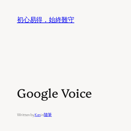
Skip
to
初心易得，始終難守
content
Google Voice
Written by
Ken
in
隨筆