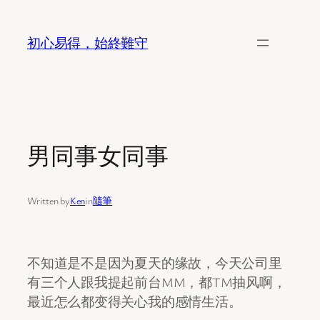
Skip
to
初心易得，始終難守
content
男同事女同事
Written by
Ken
in
隨筆
不知道是不是因为夏天的缘故，今天公司里
有三个人跟我提起前台MM，都TM抽风啊，
最近怎么都变得关心我的感情生活。