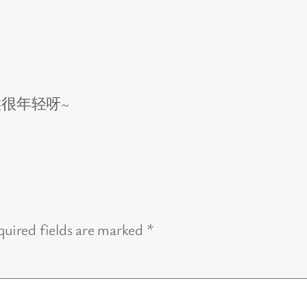
很年轻呀~
uired fields are marked
*