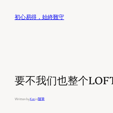
Skip
to
初心易得，始終難守
content
要不我们也整个LOF
Written by
Ken
in
隨筆