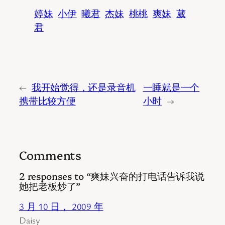
婷妹
小伊
曦君
杰妹
桃桃
爽妹
葳
君
←
我开始觉得，还是录音机
一睡就是一个
携带比较方便
小时
→
Comments
2 responses to “爽妹兴奋的打电话告诉我说
她把老板炒了”
3 月 10 日， 2009 年
Daisy