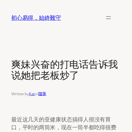
Skip
to
初心易得，始終難守
content
爽妹兴奋的打电话告诉我
说她把老板炒了
Written by
Ken
in
隨筆
最近这几天的亚健康状态搞得人很没有胃
口，平时的两筒米，现在一筒半都吃得很费