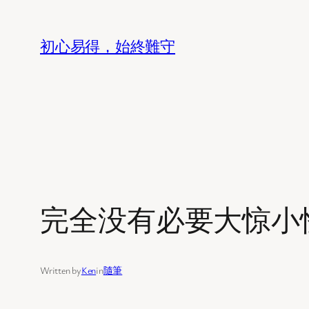
Skip
to
初心易得，始終難守
content
完全没有必要大惊小
Written by
Ken
in
隨筆