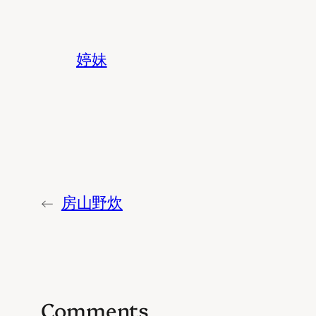
婷妹
←
房山野炊
Comments