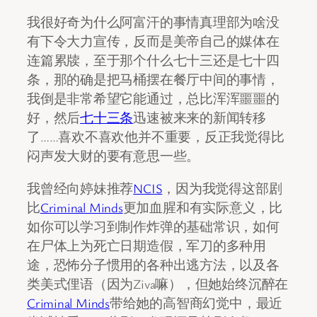
我很好奇为什么阿富汗的事情真理部为啥没
有下令大力宣传，反而是美帝自己的媒体在
连篇累牍，至于那个什么七十三还是七十四
条，那的确是把马桶摆在餐厅中间的事情，
我倒是非常希望它能通过，总比浑浑噩噩的
好，然后
七十三条
迅速被来来的新闻转移
了……喜欢不喜欢他并不重要，反正我觉得比
闷声发大财的要有意思一些。
我曾经向婷妹推荐
NCIS
，因为我觉得这部剧
比
Criminal Minds
更加血腥和有实际意义，比
如你可以学习到制作炸弹的基础常识，如何
在尸体上为死亡日期造假，军刀的多种用
途，恐怖分子惯用的各种出逃方法，以及各
类美式俚语（因为Ziva嘛），但她始终沉醉在
Criminal Minds
带给她的高智商幻觉中，最近