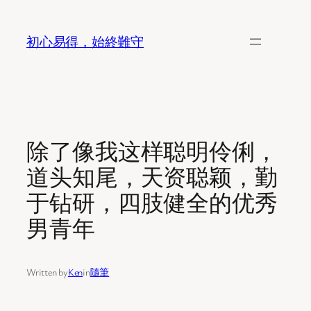
Skip
to
初心易得，始終難守
content
除了像我这样聪明伶俐，
道头知尾，天资聪颖，勤
于钻研，四肢健全的优秀
男青年
Written by
Ken
in
隨筆